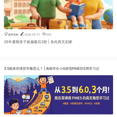
游学百科
2026-05-31
440
26年暑期亲子捡漏最后2校 | 舍此再无别家
3.5能来菲律宾学雅思么？ | 海南学生小G碧瑶PINES12周学习记