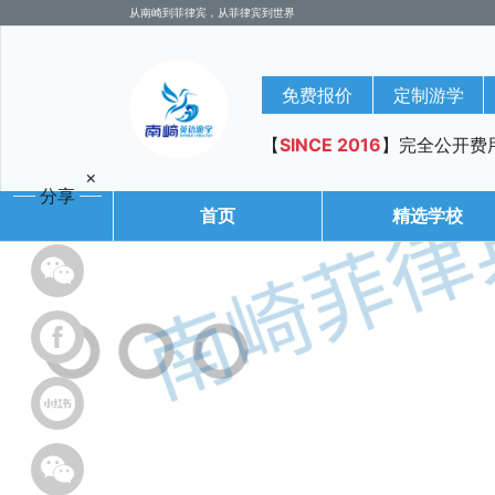
从南崎到菲律宾，从菲律宾到世界
免费报价
定制游学
【
SINCE 2016
】完全公开费
×
分享
首页
精选学校