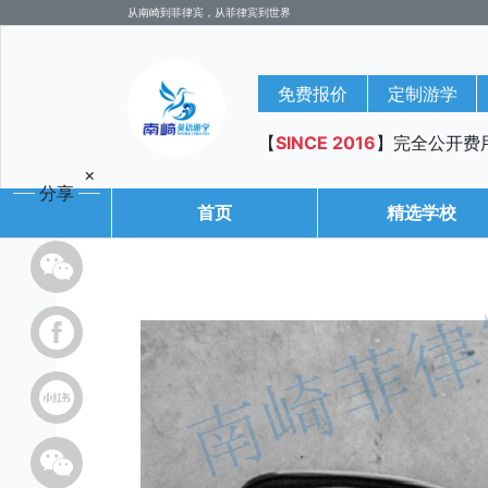
从南崎到菲律宾，从菲律宾到世界
免费报价
定制游学
【
SINCE 2016
】完全公开费
×
分享
首页
精选学校